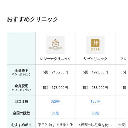
おすすめクリニック
レジーナクリニック
リゼクリニック
フレ
全身脱毛
5回
：215,250円
5回
：192,000円
5
VIO・顔を除く
全身脱毛
5回
：378,000円
5回
：288,000円
5
VIO・顔を含む
口コミ数
329件
180件
全国の院数
21院
29院
おすすめポイ
平日21時まで営業！仕
4種類の脱毛機を使い
全院