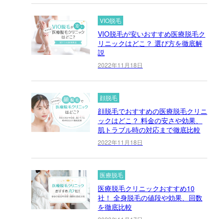
VIO脱毛
VIO脱毛が安いおすすめ医療脱毛ク
リニックはどこ？ 選び方を徹底解
説
2022年11月18日
顔脱毛
顔脱毛でおすすめの医療脱毛クリニ
ックはどこ？ 料金の安さや効果、
肌トラブル時の対応まで徹底比較
2022年11月18日
医療脱毛
医療脱毛クリニックおすすめ10
社！ 全身脱毛の値段や効果、回数
を徹底比較