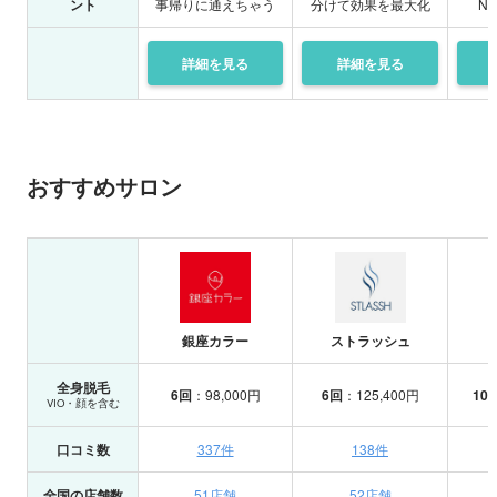
ント
事帰りに通えちゃう
分けて効果を最大化
N
詳細を
見る
詳細を
見る
おすすめサロン
銀座カラー
ストラッシュ
全身脱毛
6回
：98,000円
6回
：125,400円
10
VIO・顔を含む
口コミ数
337件
138件
全国の店舗数
51店舗
52店舗