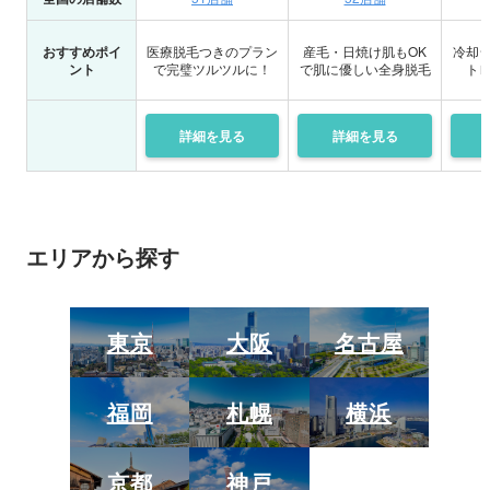
おすすめポイ
医療脱毛つきのプラン
産毛・日焼け肌もOK
冷却
ント
で完璧ツルツルに！
で肌に優しい全身脱毛
ト
詳細を
見る
詳細を
見る
エリアから探す
東京
大阪
名古屋
福岡
札幌
横浜
京都
神戸