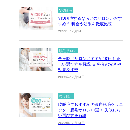
VIO脱毛
VIO脱毛するならどのサロンがおす
すめ？ 料金や効果を徹底比較
2023年12月14日
脱毛サロン
全身脱毛サロンおすすめ10社！ 正
しい選び方を解説 ＆ 料金の安さや
効果を比較
2023年12月14日
ワキ脱毛
脇脱毛でおすすめの医療脱毛クリニ
ック・脱毛サロン10選！ 失敗しな
い選び方を解説
2023年12月14日