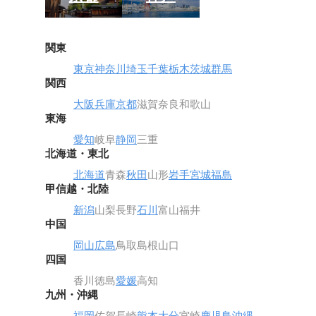
関東
東京
神奈川
埼玉
千葉
栃木
茨城
群馬
関西
大阪
兵庫
京都
滋賀
奈良
和歌山
東海
愛知
岐阜
静岡
三重
北海道・東北
北海道
青森
秋田
山形
岩手
宮城
福島
甲信越・北陸
新潟
山梨
長野
石川
富山
福井
中国
岡山
広島
鳥取
島根
山口
四国
香川
徳島
愛媛
高知
九州・沖縄
福岡
佐賀
長崎
熊本
大分
宮崎
鹿児島
沖縄