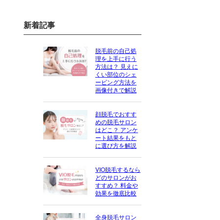
新着記事
脱毛前の自己処
理を上手に行う
方法は？ 見えに
くい部位のシェ
ービング方法を
画像付きで解説
顔脱毛でおすす
めの脱毛サロン
はどこ？ アンケ
ート結果をもと
に選び方を解説
VIO脱毛するなら
どのサロンがお
すすめ？ 料金や
効果を徹底比較
全身脱毛サロン