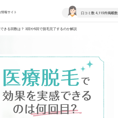
合情報サイト
口コミ数 4,115件
掲載数 
できる回数は？ 3回や5回で脱毛完了するのか解説