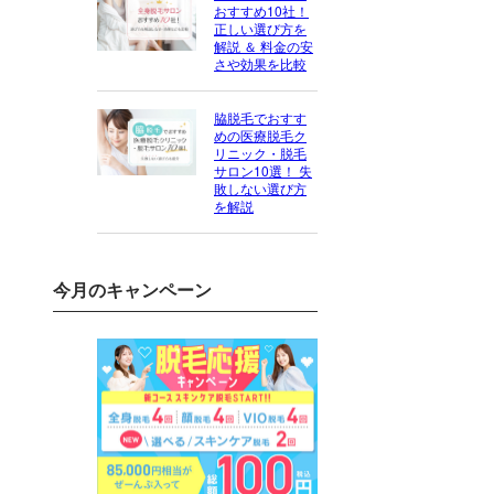
おすすめ10社！
正しい選び方を
解説 ＆ 料金の安
さや効果を比較
脇脱毛でおすす
めの医療脱毛ク
リニック・脱毛
サロン10選！ 失
敗しない選び方
を解説
今月のキャンペーン