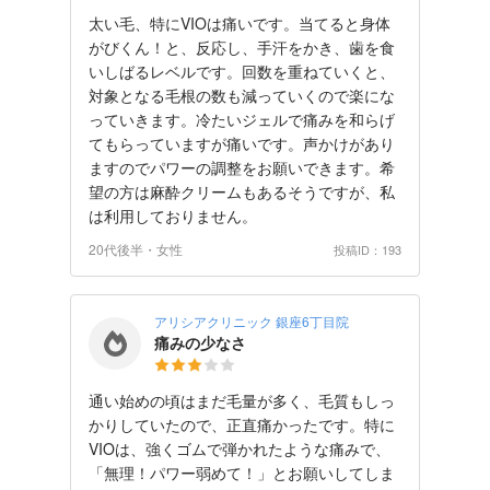
太い毛、特にVIOは痛いです。当てると身体
がびくん！と、反応し、手汗をかき、歯を食
いしばるレベルです。回数を重ねていくと、
対象となる毛根の数も減っていくので楽にな
っていきます。冷たいジェルで痛みを和らげ
てもらっていますが痛いです。声かけがあり
ますのでパワーの調整をお願いできます。希
望の方は麻酔クリームもあるそうですが、私
は利用しておりません。
20代後半・女性
投稿ID：193
アリシアクリニック 銀座6丁目院
痛みの少なさ
通い始めの頃はまだ毛量が多く、毛質もしっ
かりしていたので、正直痛かったです。特に
VIOは、強くゴムで弾かれたような痛みで、
「無理！パワー弱めて！」とお願いしてしま