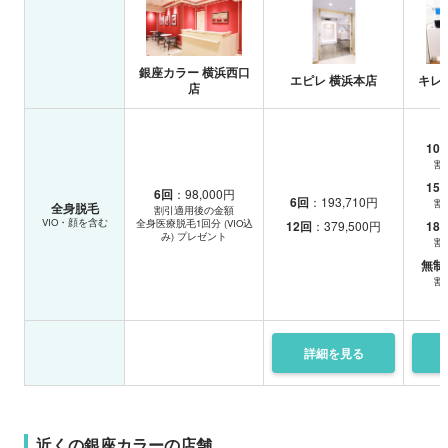
銀座カラー 横浜西口
エピレ 横浜本店
キレ
店
10
割
15
6回
：98,000円
6回
：193,710円
割
全身脱毛
割引適用後の金額
VIO・顔を含む
全身医療脱毛1回分 (VIO込
12回
：379,500円
18
み) プレゼント
割
無制
割
詳細を
見る
近くの銀座カラーの店舗