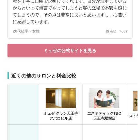
程を丁寧に口頭で説明してくれます。自分が理解している
からといって無言でやってしまうと客の立場で不安を感じ
てしまうので、その点は非常に良いと思いますし、心遣い
に感謝しています。
20代後半・女性
投稿ID：4059
ミュゼの公式サイトを見る
近くの他のサロンと料金比較
ミュゼ グラン天王寺
エステティックTBC
ストラ
アポロビル店
天王寺駅前店