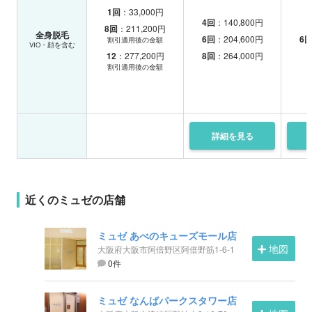
1回
：33,000円
4回
：140,800円
8回
：211,200円
全身脱毛
6回
：204,600円
6
割引適用後の金額
VIO・顔を含む
12
：277,200円
8回
：264,000円
割引適用後の金額
詳細を
見る
近くのミュゼの店舗
ミュゼ あべのキューズモール店
地図
大阪府大阪市阿倍野区阿倍野筋1-6-1
0件
ミュゼ なんばパークスタワー店