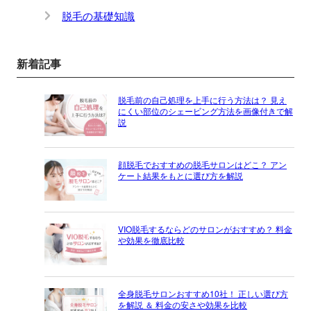
脱毛の基礎知識
新着記事
脱毛前の自己処理を上手に行う方法は？ 見え
にくい部位のシェービング方法を画像付きで解
説
顔脱毛でおすすめの脱毛サロンはどこ？ アン
ケート結果をもとに選び方を解説
VIO脱毛するならどのサロンがおすすめ？ 料金
や効果を徹底比較
全身脱毛サロンおすすめ10社！ 正しい選び方
を解説 ＆ 料金の安さや効果を比較