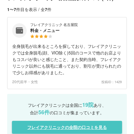
1
〜
7
件目を表示 / 全
7
件
フレイアクリニック 名古屋院
料金・メニュー
全身脱毛が出来るところを探しており、フレイアクリニッ
クでは全身脱毛(顔、VIO除く)5回のコースで他のお店より
もコスパが良いと感じたこと、また契約当時、フレイアク
リニック以外にも脱毛に通っており、割引が受けられたの
で少しお得感がありました。
20代前半・女性
投稿ID：1429
19院
フレイアクリニックは全国に
あり、
56件
合計
の口コミが集まっています。
フレイアクリニックの全院の口コミを見る