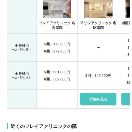
フレイアクリニック 名
アリシアクリニック 名
湘南美
古屋院
駅南院
1
5回
：173,800円
全身脱毛
ー
3
VIO・顔を除く
8回
：272,800円
6
1
5回
：361,800円
全身脱毛
5回
：143,200円
3
VIO・顔を含む
8回
：562,000円
6
詳細を
見る
近くのフレイアクリニックの院