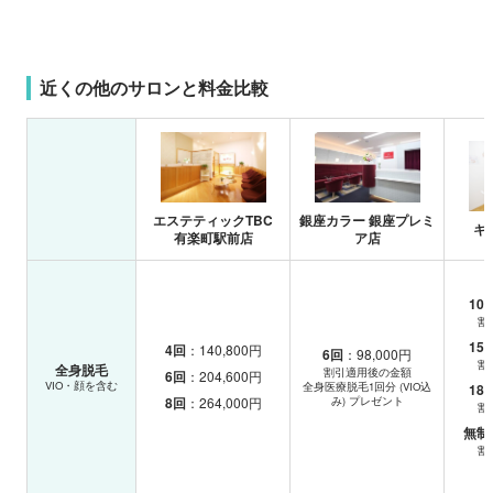
近くの他のサロンと料金比較
エステティックTBC
銀座カラー 銀座プレミ
キ
有楽町駅前店
ア店
10
割
15
4回
：140,800円
6回
：98,000円
割
全身脱毛
割引適用後の金額
6回
：204,600円
VIO・顔を含む
全身医療脱毛1回分 (VIO込
18
8回
：264,000円
み) プレゼント
割
無制
割