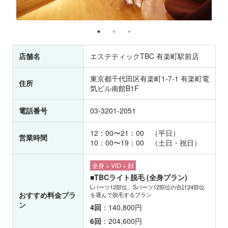
店舗名
エステティックTBC 有楽町駅前店
東京都千代田区有楽町1-7-1 有楽町電
住所
気ビル南館B1F
電話番号
03-3201-2051
12：00〜21：00 （平日）
営業時間
10：00〜19：00 （土日・祝日）
全身 + VIO + 顔
■TBCライト脱毛 (全身プラン)
Lパーツ12部位、Sパーツ12部位の合計24部位
おすすめ料金プラ
を選んで脱毛するプラン
ン
4回
：140,800円
6回
：204,600円