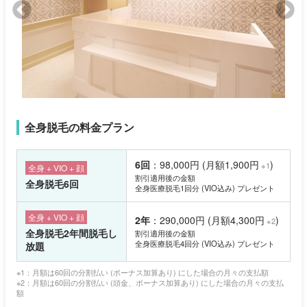
全身脱毛の料金プラン
6回
：98,000円 (月額1,900円
)
※1
全身 + VIO + 顔
割引適用後の金額
全身脱毛6回
全身医療脱毛1回分 (VIO込み) プレゼント
全身 + VIO + 顔
2年
：290,000円 (月額4,300円
)
※2
全身脱毛2年間脱毛し
割引適用後の金額
全身医療脱毛4回分 (VIO込み) プレゼント
放題
※1：月額は60回の分割払い (ボーナス加算あり) にした場合の月々の支払額
※2：月額は60回の分割払い (頭金、ボーナス加算あり) にした場合の月々の支払
額