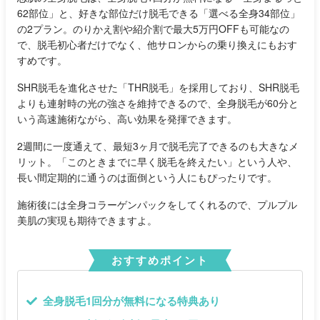
62部位」と、好きな部位だけ脱毛できる「選べる全身34部位」
の2プラン。のりかえ割や紹介割で最大5万円OFFも可能なの
で、脱毛初心者だけでなく、他サロンからの乗り換えにもおす
すめです。
SHR脱毛を進化させた「THR脱毛」を採用しており、SHR脱毛
よりも連射時の光の強さを維持できるので、全身脱毛が60分と
いう高速施術ながら、高い効果を発揮できます。
2週間に一度通えて、最短3ヶ月で脱毛完了できるのも大きなメ
リット。「このときまでに早く脱毛を終えたい」という人や、
長い間定期的に通うのは面倒という人にもぴったりです。
施術後には全身コラーゲンパックをしてくれるので、プルプル
美肌の実現も期待できますよ。
おすすめポイント
全身脱毛1回分が無料になる特典あり