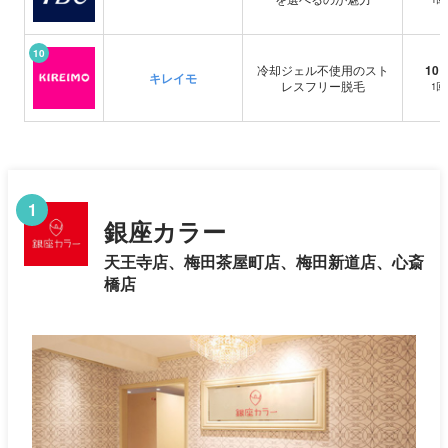
10
冷却ジェル不使用のスト
10
キレイモ
レスフリー脱毛
1
1
銀座カラー
天王寺店、梅田茶屋町店、梅田新道店、心斎
橋店