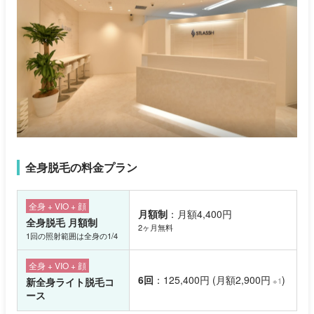
全身脱毛の料金プラン
全身 + VIO + 顔
月額制
：月額4,400円
全身脱毛 月額制
2ヶ月無料
1回の照射範囲は全身の1/4
全身 + VIO + 顔
6回
：125,400円 (月額2,900円
)
新全身ライト脱毛コ
※1
ース