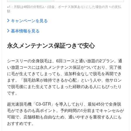
※1：月額は48回の分割払い (頭金、ボーナス加算あり) にした場合の月々の支払
額
キャンペーンを見る
基本情報を見る
永久メンテナンス保証つきで安心
シースリーの全身脱毛は、6回コースと通い放題の2プラン。通
い放題コースには永久メンテナンス保証がついており、完了後
に毛が生えてきてしまっても、追加料金なしで脱毛を再開でき
ます。「脱毛効果が維持できるか心配」という人や、他サロン
で脱毛後にまた生えてきてしまった経験のある人にもぴったり
です。
超光速脱毛機「C3-GTR」を導入しており、最短45分で全身脱
毛ができるのも高ポイント。予約時間の1分前までキャンセルが
可能で、店舗移動も自由なため、通いやすさを重視する人にも
おすすめです。