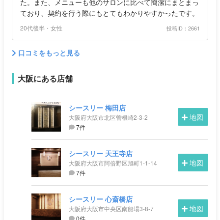
た。また、メニューも他のサロンに比べて簡潔にまとまっ
ており、契約を行う際にもとてもわかりやすかったです。
20代後半・女性
投稿ID：2661
口コミをもっと見る
大阪にある店舗
シースリー 梅田店
地図
大阪府大阪市北区曽根崎2-3-2
7件
シースリー 天王寺店
地図
大阪府大阪市阿倍野区旭町1-1-14
7件
シースリー 心斎橋店
地図
大阪府大阪市中央区南船場3-8-7
0件