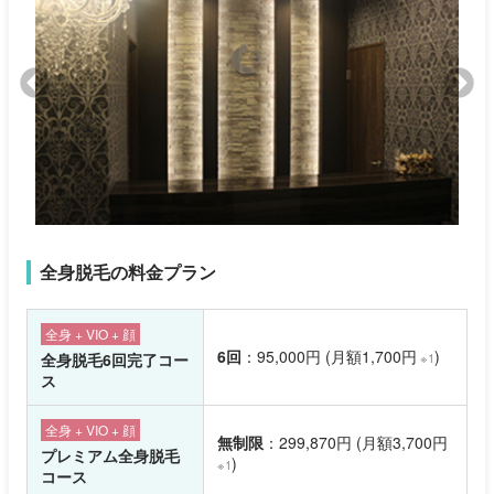
全身脱毛の料金プラン
全身 + VIO + 顔
6回
：95,000円 (月額1,700円
)
全身脱毛6回完了コー
※1
ス
全身 + VIO + 顔
無制限
：299,870円 (月額3,700円
プレミアム全身脱毛
)
※1
コース