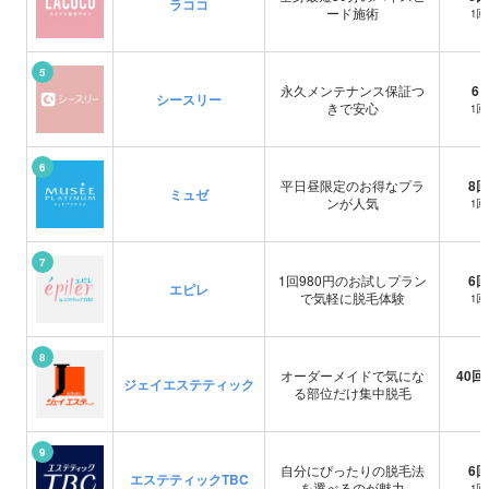
ラココ
ード施術
1
5
永久メンテナンス保証つ
6
シースリー
きで安心
1
6
平日昼限定のお得なプラ
8回
ミュゼ
ンが人気
1
7
1回980円のお試しプラン
6回
エピレ
で気軽に脱毛体験
1
8
オーダーメイドで気にな
40回 
ジェイエステティック
る部位だけ集中脱毛
9
自分にぴったりの脱毛法
6回
エステティックTBC
を選べるのが魅力
1