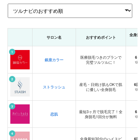
全身脱毛
サロン名
おすすめポイント
エステティックTBC 天王寺駅前店
ミュゼ 近鉄難波駅前店（旧：近鉄難波ビル店）
ラココ 高槻店
ミュゼ 京橋駅前店
エステティックTBC 堺東駅前店
1
医療脱毛つきのプランで
6
銀座カラー
11：00〜20：00 （平日） / 10：00〜19：
10:00-21:00
平日：10:00～21:00 / 最終受付20:00 / 土日祝：
10:00-21:00
11：00〜20：00 （平日） / 10：00〜19：
営
営
営
営
営
完璧ツルツルに！
1
00 （土日・祝日）
10:00～20:00 / 最終受付19:00
00 （土日・祝日）
ー
年末年始
ー
年末年始
ー
休
休
休
休
休
6回
8回
6回
8回
6回
：204,600円
：211,200円
：120,000円
：211,200円
：204,600円
全身 + VIO + 顔
全身 + VIO + 顔
全身 + VIO + 顔
全身 + VIO + 顔
全身 + VIO + 顔
2
産毛・日焼け肌もOKで肌
6回
ストラッシュ
に優しい全身脱毛
1
3
最短3ヶ月で脱毛完了！全
6
恋肌
身脱毛1回分が無料
1
4
全身最短30分のハイスピ
6回