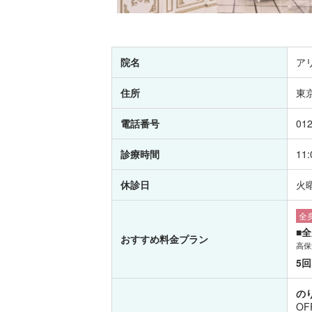
院名
ア
住所
東
電話番号
012
診療時間
11
休診日
火
全身
■
おすすめ料金プラン
高保
5回
の
OF