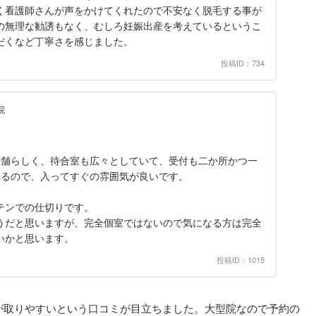
く看護師さんが声をかけてくれたので不安なく脱毛する事が
の無理な勧誘もなく、むしろ妊娠出産を考えているというこ
だくなど丁寧さを感じました。
投稿ID：734
院
店舗らしく、待合室も広々としていて、受付も二か所かつ一
ゃるので、入ってすぐの雰囲気が良いです。
。
テンでの仕切りです。
うだと思いますが、完全個室ではないので気になる方は完全
いかと思います。
投稿ID：1015
が取りやすいという口コミが目立ちました。大型院なので予約の