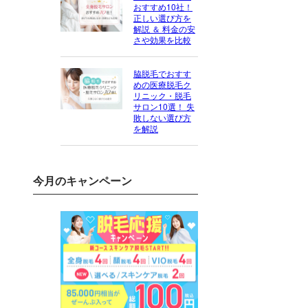
おすすめ10社！
正しい選び方を
解説 ＆ 料金の安
さや効果を比較
脇脱毛でおすす
めの医療脱毛ク
リニック・脱毛
サロン10選！ 失
敗しない選び方
を解説
今月のキャンペーン