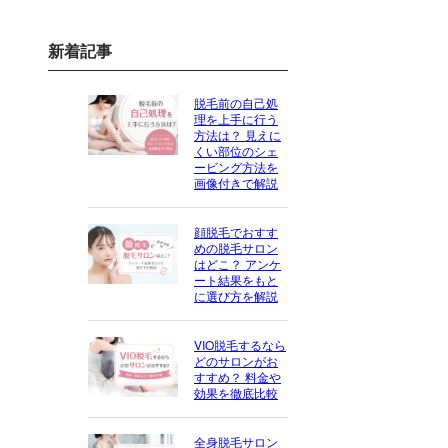
新着記事
脱毛前の自己処
理を上手に行う
方法は？ 見えに
くい部位のシェ
ービング方法を
画像付きで解説
顔脱毛でおすす
めの脱毛サロン
はどこ？ アンケ
ート結果をもと
に選び方を解説
VIO脱毛するなら
どのサロンがお
すすめ？ 料金や
効果を徹底比較
全身脱毛サロン