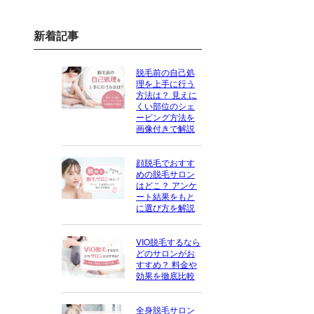
新着記事
脱毛前の自己処
理を上手に行う
方法は？ 見えに
くい部位のシェ
ービング方法を
画像付きで解説
顔脱毛でおすす
めの脱毛サロン
はどこ？ アンケ
ート結果をもと
に選び方を解説
VIO脱毛するなら
どのサロンがお
すすめ？ 料金や
効果を徹底比較
全身脱毛サロン