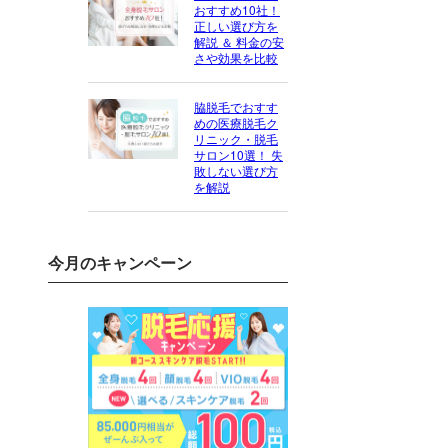
おすすめ10社！
正しい選び方を
解説 ＆ 料金の安
さや効果を比較
脇脱毛でおすす
めの医療脱毛ク
リニック・脱毛
サロン10選！ 失
敗しない選び方
を解説
今月のキャンペーン