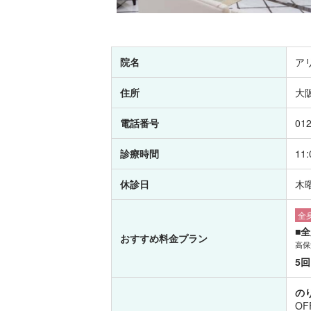
院名
ア
住所
大
電話番号
012
診療時間
11
休診日
木
全身
■
おすすめ料金プラン
高保
5回
の
OF