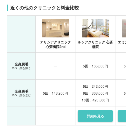
近くの他のクリニックと料金比較
アリシアクリニック
ルシアクリニック 心斎
エミナ
心斎橋院2nd
橋院
全身脱毛
ー
5回
：165,000円
5
VIO・顔を除く
5回
：242,000円
全身脱毛
5回
：143,200円
8回
：363,000円
5
VIO・顔を含む
10回
：423,500円
詳細を
見る