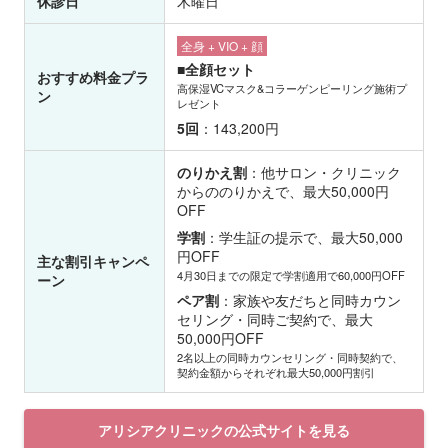
休診日
木曜日
全身 + VIO + 顔
■全顔セット
おすすめ料金プラ
高保湿VCマスク&コラーゲンピーリング施術プ
ン
レゼント
5回
：143,200円
のりかえ割
：他サロン・クリニック
からののりかえで、最大50,000円
OFF
学割
：学生証の提示で、最大50,000
円OFF
主な割引キャンペ
4月30日までの限定で学割適用で60,000円OFF
ーン
ペア割
：家族や友だちと同時カウン
セリング・同時ご契約で、最大
50,000円OFF
2名以上の同時カウンセリング・同時契約で、
契約金額からそれぞれ最大50,000円割引
アリシアクリニックの公式サイトを見る