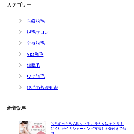
カテゴリー
医療脱毛
脱毛サロン
全身脱毛
VIO脱毛
顔脱毛
ワキ脱毛
脱毛の基礎知識
新着記事
脱毛前の自己処理を上手に行う方法は？ 見え
にくい部位のシェービング方法を画像付きで解
説