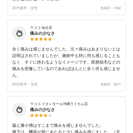
20代後半・女性
投稿ID：1082
ラココ 仙台店
痛みの少なさ
全く痛みは感じませんでした。元々痛みはあまりないとは
説明はされていましたが、施術中も特に何も感じることも
なく、すぐに終わるようなイメージです。医療脱毛などの
痛みを想像しているのであればほんとに全く何も感じませ
ん。
20代前半・女性
投稿ID：2671
ラココ イオンモール沖縄ライカム店
痛みの少なさ
脇と膝小僧はそこまで痛みを感じませんでした。
膝下は、機器が骨にあたると少し痛みを感じました。（足