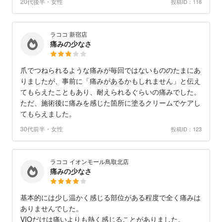
20代後半・女性
投稿ID：116
ラココ 新宿店
痛みの少なさ
爪でつねられるような痛みが毎回ではないもののたまにあ
りましたが、事前に「痛みがあるかもしれません」と伝え
てもらえたこともあり、耐えられるぐらいの痛みでした。
ただ、施術後に痛みを感じた箇所に塗るクリームでケアし
てもらえました。
30代前半・女性
投稿ID：123
ラココ イオンモール鳥取北店
痛みの少なさ
基本的には少し温かく感じる部位がある程度で全く痛みは
ありませんでした。
VIOだけは痛いよりも熱く感じることがありました。