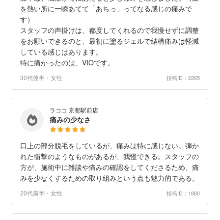
を熱い所に一瞬あてて「あちっ」ってなる感じの痛みで
す）
スタッフの声掛けは、都度してくれるので我慢せずに調整
をお願いできるのと、最初に塗るジェルで結構痛みは軽減
している感じはあります。
特に痛かったのは、VIOです。
30代後半・女性
投稿ID：2265
ラココ 京都駅前店
痛みの少なさ
口上の部分脱毛をしているが、痛みは特に感じない。弾か
れた衝撃のようなものがあるが、我慢できる。スタッフの
方が、施術中に雑談や痛みの確認をしてくださるため、痛
みを少なくするための取り組みという点も魅力的である。
20代前半・女性
投稿ID：1880