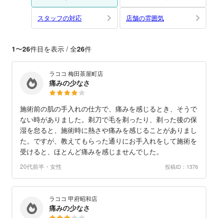
スタッフの対応
店舗の雰囲気
1
〜
26
件目を表示 / 全
26
件
ラココ 梅田茶屋町店
痛みの少なさ
施術前の肌の手入れの仕方で、痛みを感じるとき、そうで
ない時がありました。剃刀で毛を剃ったり、剃った後の保
湿を怠ると、施術時に熱さや痛みを感じることがありまし
た。ですが、教えてもらった通りにお手入れをして施術を
受けると、ほとんど痛みを感じませんでした。
20代前半・女性
投稿ID：1376
ラココ 甲府昭和店
痛みの少なさ