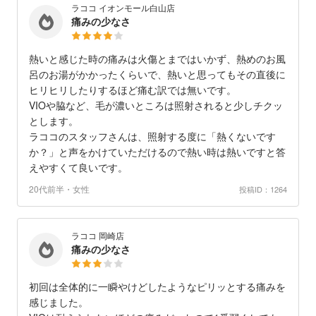
ラココ イオンモール白山店
痛みの少なさ
熱いと感じた時の痛みは火傷とまではいかず、熱めのお風
呂のお湯がかかったくらいで、熱いと思ってもその直後に
ヒリヒリしたりするほど痛む訳では無いです。
VIOや脇など、毛が濃いところは照射されると少しチクッ
とします。
ラココのスタッフさんは、照射する度に「熱くないです
か？」と声をかけていただけるので熱い時は熱いですと答
えやすくて良いです。
20代前半・女性
投稿ID：1264
ラココ 岡崎店
痛みの少なさ
初回は全体的に一瞬やけどしたようなピリッとする痛みを
感じました。