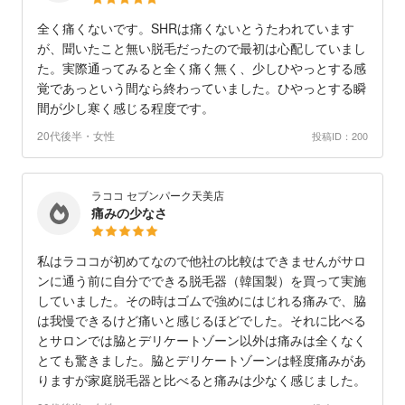
全く痛くないです。SHRは痛くないとうたわれています
が、聞いたこと無い脱毛だったので最初は心配していまし
た。実際通ってみると全く痛く無く、少しひやっとする感
覚であっという間なら終わっていました。ひやっとする瞬
間が少し寒く感じる程度です。
20代後半・女性
投稿ID：200
ラココ セブンパーク天美店
痛みの少なさ
私はラココが初めてなので他社の比較はできませんがサロ
ンに通う前に自分でできる脱毛器（韓国製）を買って実施
していました。その時はゴムで強めにはじれる痛みで、脇
は我慢できるけど痛いと感じるほどでした。それに比べる
とサロンでは脇とデリケートゾーン以外は痛みは全くなく
とても驚きました。脇とデリケートゾーンは軽度痛みがあ
りますが家庭脱毛器と比べると痛みは少なく感じました。