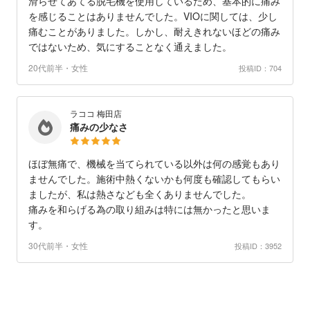
滑らせてあてる脱毛機を使用しているため、基本的に痛み
を感じることはありませんでした。VIOに関しては、少し
痛むことがありました。しかし、耐えきれないほどの痛み
ではないため、気にすることなく通えました。
20代前半・女性
投稿ID：704
ラココ 梅田店
痛みの少なさ
ほぼ無痛で、機械を当てられている以外は何の感覚もあり
ませんでした。施術中熱くないかも何度も確認してもらい
ましたが、私は熱さなども全くありませんでした。
痛みを和らげる為の取り組みは特には無かったと思いま
す。
30代前半・女性
投稿ID：3952