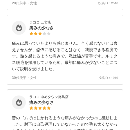
20代前半・女性
投稿ID：2510
ラココ 三宮店
痛みの少なさ
痛みは思っていたよりも感じません。全く感じないとは言
えませんが、恐怖に感じることはなく、我慢できる程度で
す。熱を感じるような痛みで、私は脇が苦手です。ルミク
ス脱毛を採用しているため、最初に痛みが少ないことにつ
いて説明を受けました。
30代後半・女性
投稿ID：1019
ラココ ゆめタウン徳島店
痛みの少なさ
昔のゴムではじかれるような痛みがなかったのに感動しま
した。肘下は自己処理していなかったので毛も太くなかっ