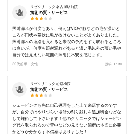
リゼクリニック 名古屋駅前院
施術の質・サービス
照射漏れが何度もあり、例えばVIOや脇などの毛が濃いと
ころが円状や帯状に毛が抜けないことがよくありました。
照射漏れの連絡を入れると来院の予約をすぐ取れるところ
は良いが、何度も照射漏れがあると濃い毛以外の薄い毛や
自分では見えない範囲の照射に不安を感じます。
20代前半・女性
投稿ID：30
リゼクリニック 心斎橋院
施術の質・サービス
シェービングも先に自己処理をした上で来店するのです
が、自分ではやりづらい場所の剃り残しを追加料金などな
しで施術して下さいます！他のクリニックではシェービン
グ代を取られるので背中などの見えない箇所は本当に必要
かどうか分からず不信感はありました！