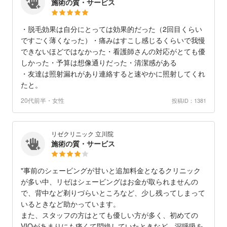
施術の質・サービス
・脱毛効果は自分にとっては効果的だった（2回目くらい
ですごく薄くなった）・痛みはすこし感じるくらいで我慢
できないほどではなかった・看護師さんの対応がとても優
しかった・予算は想像通りだった・清潔感がある
・友達は照射漏れがあり連絡すると速やかに照射してくれ
たと。
20代前半・女性
投稿ID：1381
リゼクリニック 立川院
施術の質・サービス
"事前のシェービングが甘いと追加料金となるクリニック
が多い中、リゼはシェービングはお金が取られませんの
で、背中など剃りづらいところなど、少し残ってしまって
いるときなど助かっています。
また、スタッフの方はとても優しい方が多く、初めての
VIOがあまりにも痛くて悶絶していたときなど、深呼吸を