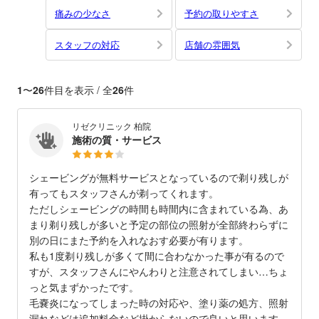
痛みの少なさ
予約の取りやすさ
スタッフの対応
店舗の雰囲気
1
〜
26
件目を表示 / 全
26
件
リゼクリニック 柏院
施術の質・サービス
シェービングが無料サービスとなっているので剃り残しが
有ってもスタッフさんが剃ってくれます。
ただしシェービングの時間も時間内に含まれている為、あ
まり剃り残しが多いと予定の部位の照射が全部終わらずに
別の日にまた予約を入れなおす必要が有ります。
私も1度剃り残しが多くて間に合わなかった事が有るので
すが、スタッフさんにやんわりと注意されてしまい…ちょ
っと気まずかったです。
毛嚢炎になってしまった時の対応や、塗り薬の処方、照射
漏れなどは追加料金など掛からないので良いと思います。