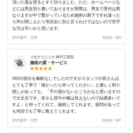
頂いた薬を塗るとすぐ治りました。ただ、ホームページな
どには男女別と書いてありますが実際は、男女で受付は異
なりますが中で繋がっているため施術の廊下ですれ違った
り声が聞こえたり等完全に別と言うわけではないので苦手
な方は辛いかと思います。
20代後半・女性
投稿ID：863
リゼクリニック 神戸三宮院
施術の質・サービス
VIOの部分を麻酔なしでしたのですがスタッフの皆さんは
とても丁寧で「痛かったら仰ってください」と優しく剃り
残しがあっても、「手の届かないところかなと思いますの
で大丈夫です。皆さん背中や腕は見えないので結構多いで
すよ」と仰ってくれて、施術してくれます。疑問があって
も何回でも丁寧に教えてくれます。
20代後半・女性
投稿ID：387