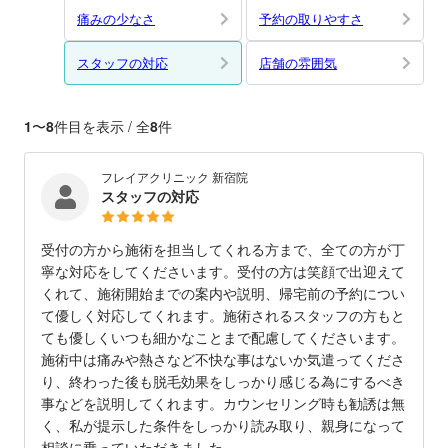
痛みの少なさ
予約の取りやすさ
スタッフの対応
店舗の雰囲気
1
〜
8
件目を表示 / 全
8
件
フレイアクリニック 新宿院
スタッフの対応
受付の方から施術を担当してくれる方まで、全ての方が丁
寧な対応をしてくださいます。受付の方は笑顔で出迎えて
くれて、施術開始までの案内や説明、帰宅前の予約につい
て優しく対応してくれます。施術されるスタッフの方もと
ても優しくいつも細かなことまで配慮してくださいます。
施術中は痛みや熱さなど不快な事はないか気遣ってくださ
り、終わった後も脱毛効果をしっかり感じる為にするべき
事などを説明してくれます。カウンセリング時も勧誘は無
く、私が提示した条件をしっかり読み取り、親身になって
相談に乗っていただきました。