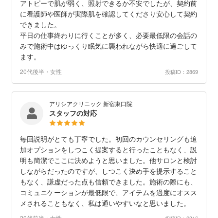
アトピーで肌が弱く、照射できるか不安でしたが、契約前
に看護師や医師が実際肌を確認してくださり安心して契約
できました。
平日の仕事終わりに行くことが多く、必要最低限の会話の
みで施術中はゆっくり眠気に襲われながら快適に過ごして
ます。
20代後半・女性
投稿ID：2869
アリシアクリニック 新宿東口院
スタッフの対応
毎回説明がとても丁寧でした。初回のカウンセリングも追
加オプションをしつこく提案すると行ったこともなく、説
明も簡潔でここに決めようと思いました。他サロンと検討
しながらだったのですが、しつこく決め手を提示すること
もなく、謙虚だった点も信頼できました。施術の際にも、
コミュニケーションが最低限で、アイテムを過度にオスス
メされることもなく、私は通いやすいなと思いました。
20代前半・女性
投稿ID：2316