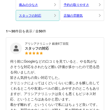
痛みの少なさ
予約の取りやすさ
スタッフの対応
店舗の雰囲気
1
〜
30
件目を表示 / 全
50
件
アリシアクリニック 銀座6丁目院
スタッフの対応
伺う前にGoogleなどの口コミを見ていると、やる気がな
さそうな対応をされたなど酷い評価が多かったので恐る恐
る伺いましたが、
皆さん気持ちの良い対応でした。
クリニックによってはくどいくらいに優しさを醸し出して
くれるところや友達レベルの親しみやすさのところもあり
ますが、アリシアクリニックは良くも悪くもビジネス対
応、というところはあるかと思います。
着かず離れず、というくらいで私にはちょうど良いです。
また、初回のカウンセリング時も、私が契約するかどうか