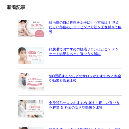
新着記事
脱毛前の自己処理を上手に行う方法は？ 見え
にくい部位のシェービング方法を画像付きで解
説
顔脱毛でおすすめの脱毛サロンはどこ？ アン
ケート結果をもとに選び方を解説
VIO脱毛するならどのサロンがおすすめ？ 料金
や効果を徹底比較
全身脱毛サロンおすすめ10社！ 正しい選び方
を解説 ＆ 料金の安さや効果を比較